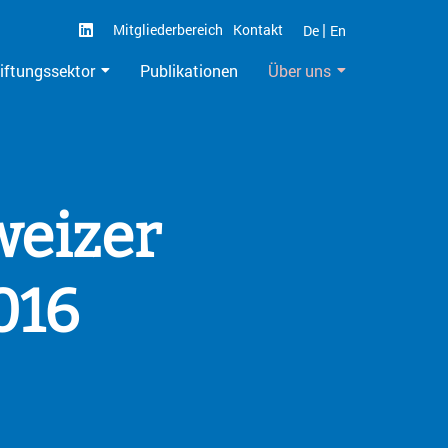
|
Mitgliederbereich
Kontakt
De
En
iftungssektor
Publikationen
Über uns
weizer
016