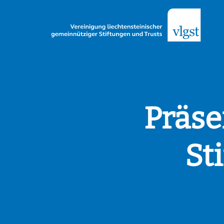
Präse
St