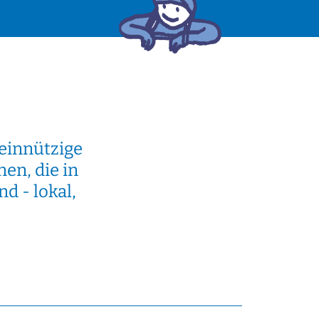
einnützige
en, die in
d - lokal,