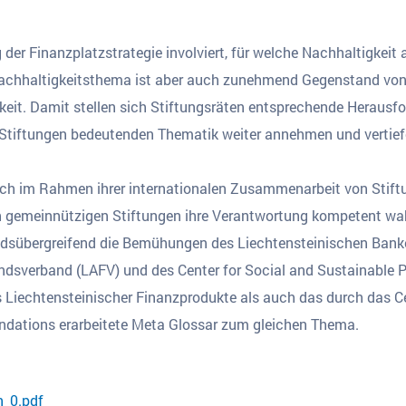
der Finanzplatzstrategie involviert, für welche Nachhaltigkeit 
 Nachhaltigkeitsthema ist aber auch zunehmend Gegenstand vo
hkeit. Damit stellen sich Stiftungsräten entsprechende Herausf
n Stiftungen bedeutenden Thematik weiter annehmen und vertie
uch im Rahmen ihrer internationalen Zusammenarbeit von Stift
von gemeinnützigen Stiftungen ihre Verantwortung kompetent 
ndsübergreifend die Bemühungen des Liechtensteinischen Bank
ndsverband (LAFV) und des Center for Social and Sustainable 
 Liechtensteinischer Finanzprodukte als auch das durch das Ce
ndations erarbeitete Meta Glossar zum gleichen Thema.
n_0.pdf