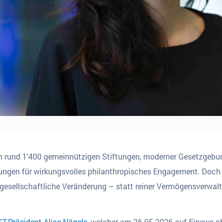
en rund 1'400 gemeinnützigen Stiftungen, moderner Gesetzgebun
ungen für wirkungsvolles philanthropisches Engagement. Doch
sellschaftliche Veränderung – statt reiner Vermögensverwalt
ST-Präsident Alice Nägele
, welcher am 26.05.2026 auf Finews.ch