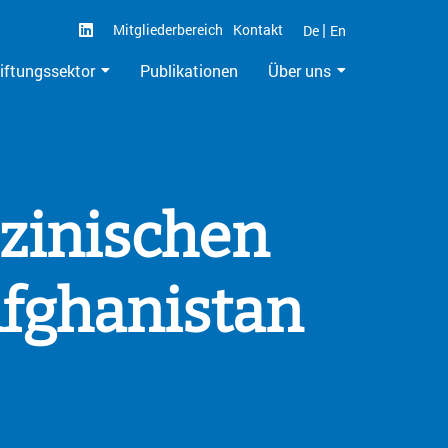
|
Mitgliederbereich
Kontakt
De
En
iftungssektor
Publikationen
Über uns
izinischen
Afghanistan