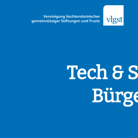
Tech & S
Bürge