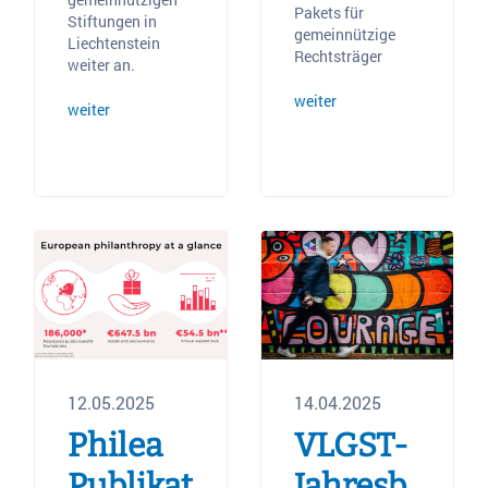
Pakets für
Stiftungen in
gemeinnützige
Liechtenstein
Rechtsträger
weiter an.
weiter
weiter
12.05.2025
14.04.2025
Philea
VLGST-
Publikat
Jahresb