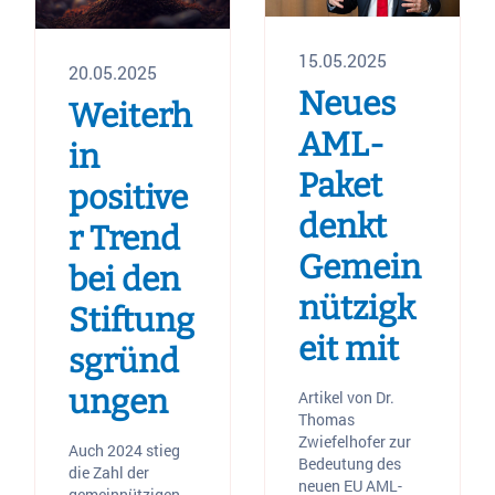
15.05.2025
20.05.2025
Neues
Weiterh
AML-
in
Paket
positive
denkt
r Trend
Gemein
bei den
nützigk
Stiftung
eit mit
sgründ
ungen
Artikel von Dr.
Thomas
Zwiefelhofer zur
Auch 2024 stieg
Bedeutung des
die Zahl der
neuen EU AML-
gemeinnützigen