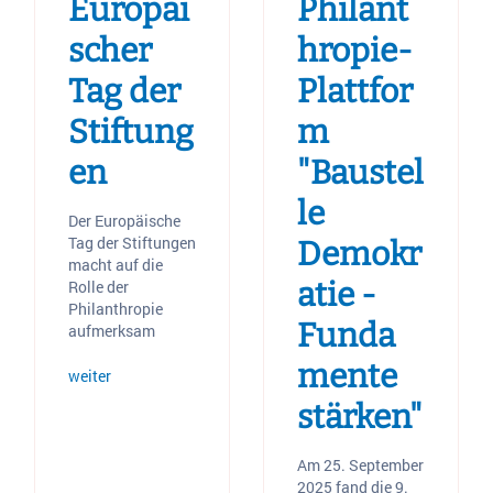
Europäi
Philant
scher
hropie-
Tag der
Plattfor
Stiftung
m
en
"Baustel
le
Der Europäische
Tag der Stiftungen
Demokr
macht auf die
atie -
Rolle der
Philanthropie
Funda
aufmerksam
mente
weiter
stärken"
Am 25. September
2025 fand die 9.