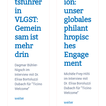
tsführer
ion:
in
unser
VLGST:
globales
Gemein
philant
sam ist
hropisc
mehr
hes
drin
Engage
ment
Dagmar Bühler-
Nigsch im
Michèle Frey-Hilti
Interview mit Dr.
im Interview mit
Elisa Bortoluzzi
Dr. Elisa Boroluzzi
Dubach für "Ticino
Dubach für "Ticino
Welcome"
Welcome"
weiter
weiter