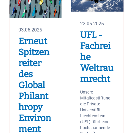
22.05.2025
03.06.2025
UFL -
Erneut
Fachrei
Spitzen
he
reiter
Weltrau
des
mrecht
Global
Unsere
Philant
Mitgliedstiftung
die Private
hropy
Universität
Liechtenstein
Environ
(UFL) führt eine
ment
hochspannende