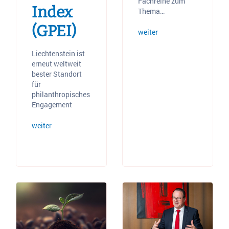
Fachreihe zum
Index
Thema…
(GPEI)
weiter
Liechtenstein ist
erneut weltweit
bester Standort
für
philanthropisches
Engagement
weiter