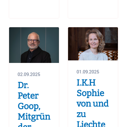
01.09.2025
02.09.2025
I.K.H
Dr.
Sophie
Peter
von und
Goop,
zu
Mitgrün
Liechte