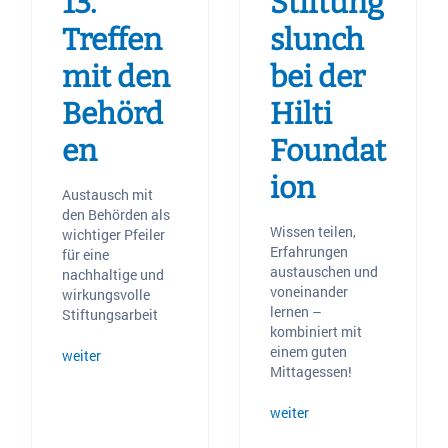
13.
Stiftung
Treffen
slunch
mit den
bei der
Behörd
Hilti
en
Foundat
ion
Austausch mit
den Behörden als
Wissen teilen,
wichtiger Pfeiler
Erfahrungen
für eine
austauschen und
nachhaltige und
voneinander
wirkungsvolle
lernen –
Stiftungsarbeit
kombiniert mit
einem guten
weiter
Mittagessen!
weiter