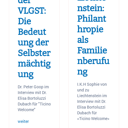
der
nstein:
VLGST:
Philant
Die
hropie
Bedeut
als
ung der
Familie
Selbster
nberufu
mächtig
ng
ung
I.K.H Sophie von
Dr. Peter Goop im
und zu
Interview mit Dr.
Liechtenstein im
Elisa Bortoluzzi
Interview mit Dr.
Dubach für "Ticino
Elisa Bortoluzzi
Welcome"
Dubach für
«Ticino Welcome»
weiter